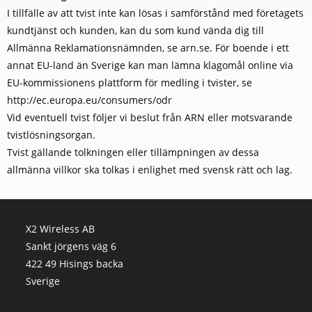
I tillfälle av att tvist inte kan lösas i samförstånd med företagets
kundtjänst och kunden, kan du som kund vända dig till
Allmänna Reklamationsnämnden, se arn.se. För boende i ett
annat EU-land än Sverige kan man lämna klagomål online via
EU-kommissionens plattform för medling i tvister, se
http://ec.europa.eu/consumers/odr
Vid eventuell tvist följer vi beslut från ARN eller motsvarande
tvistlösningsorgan.
Tvist gällande tolkningen eller tillämpningen av dessa
allmänna villkor ska tolkas i enlighet med svensk rätt och lag.
X2 Wireless AB
Sankt jörgens väg 6
422 49 Hisings backa
Sverige