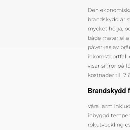
Den ekonomiska 
brandskydd är st
mycket höga, oc
både materiella
påverkas av brän
inkomstbortfall
visar siffror på
kostnader till 7
Brandskydd f
Våra larm inklu
inbyggd tempera
rökutveckling ö