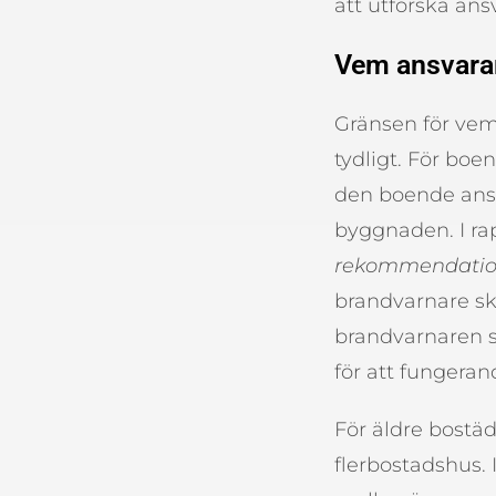
att utforska ans
Vem ansvarar
Gränsen för vem
tydligt. För boe
den boende ansv
byggnaden. I r
rekommendatio
brandvarnare ska
brandvarnaren s
för att fungeran
För äldre bostä
flerbostadshus. 