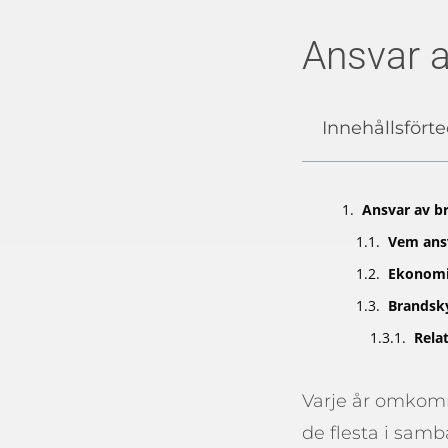
Ansvar a
Innehållsfört
Ansvar av b
Vem ansv
Ekonomi
Brandsky
Rela
Varje år omkomme
de flesta i sam