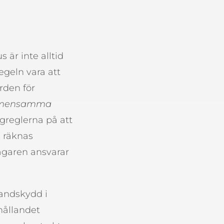
är inte alltid
egeln vara att
rden för
gemensamma
ggreglerna på att
l räknas
ägaren ansvarar
randskydd i
hållandet