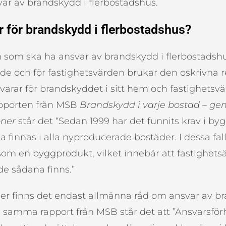
var av brandskydd i flerbostadshus.
 för brandskydd i flerbostadshus?
 som ska ha ansvar av brandskydd i flerbostadshus 
nde och för fastighetsvärden brukar den oskrivna r
arar för brandskyddet i sitt hem och fastighetsvä
apporten från MSB
Brandskydd i varje bostad – 
ner
står det “Sedan 1999 har det funnits krav i by
 finnas i alla nyproducerade bostäder. I dessa fal
om en byggprodukt, vilket innebär att fastighets
de sådana finns.”
der finns det endast allmänna råd om ansvar av b
I samma rapport från MSB står det att ”Ansvarsför