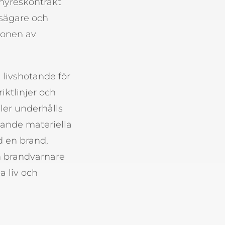
 hyreskontrakt
tsägare och
ionen av
i livshotande för
ktlinjer och
ller underhålls
ttande materiella
d en brand,
an brandvarnare
a liv och