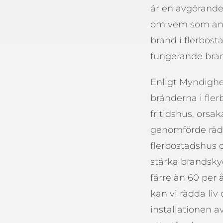
är en avgörande
om vem som ansv
brand i flerbost
fungerande bran
Enligt Myndighe
bränderna i fler
fritidshus, orsa
genomförde räddn
flerbostadshus o
stärka brandskyd
färre än 60 per 
kan vi rädda li
installationen a