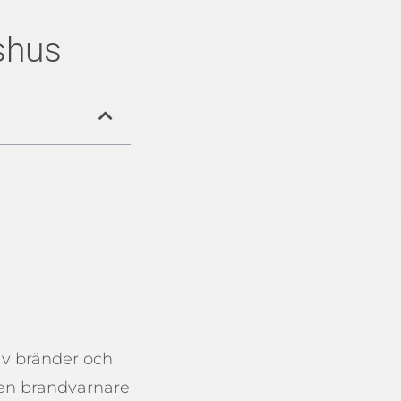
shus
av bränder och
 en brandvarnare