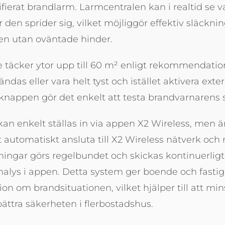
rifierat brandlarm. Larmcentralen kan i realtid se 
 den sprider sig, vilket möjliggör effektiv släckni
en utan oväntade hinder.
 täcker ytor upp till 60 m² enligt rekommendati
ndas eller vara helt tyst och istället aktivera exte
tknappen gör det enkelt att testa brandvarnarens 
an enkelt ställas in via appen X2 Wireless, men ä
att automatiskt ansluta till X2 Wireless nätverk och
ngar görs regelbundet och skickas kontinuerligt t
nalys i appen. Detta system ger boende och fastig
ion om brandsituationen, vilket hjälper till att min
ättra säkerheten i flerbostadshus.