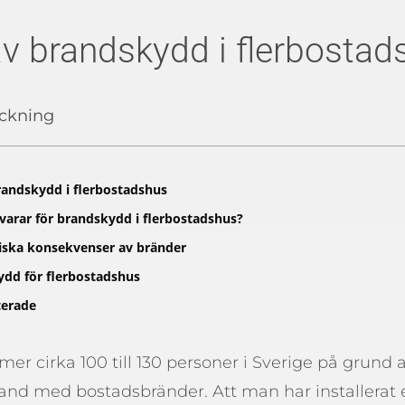
v brandskydd i flerbostad
eckning
randskydd i flerbostadshus
arar för brandskydd i flerbostadshus?
ska konsekvenser av bränder
dd för flerbostadshus
terade
r cirka 100 till 130 personer i Sverige på grund 
band med bostadsbränder. Att man har installerat