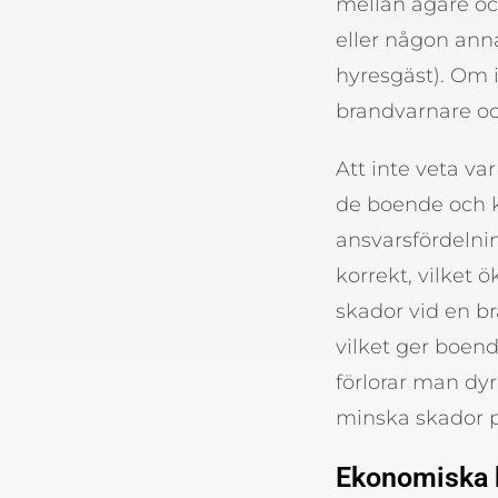
mellan ägare oc
eller någon anna
hyresgäst). Om i
brandvarnare oc
Att inte veta va
de boende och k
ansvarsfördelnin
korrekt, vilket 
skador vid en br
vilket ger boend
förlorar man dy
minska skador
Ekonomiska 