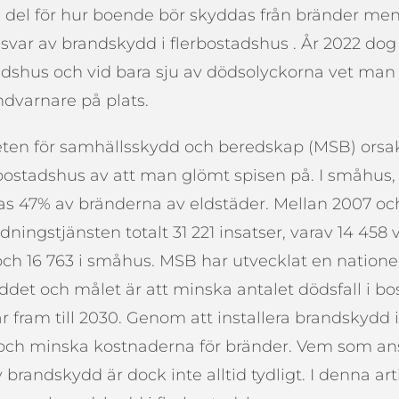
 del för hur boende bör skyddas från bränder men 
ar av brandskydd i flerbostadshus . År 2022 dog
adshus och vid bara sju av dödsolyckorna vet man 
dvarnare på plats.
ten för samhällsskydd och beredskap (MSB) orsa
bostadshus av att man glömt spisen på. I småhus, 
kas 47% av bränderna av eldstäder. Mellan 2007 oc
ingstjänsten totalt 31 221 insatser, varav 14 458 v
ch 16 763 i småhus. MSB har utvecklat en nationell 
det och målet är att minska antalet dödsfall i bos
år fram till 2030. Genom att installera brandskydd i
v och minska kostnaderna för bränder. Vem som ans
v brandskydd är dock inte alltid tydligt. I denna a