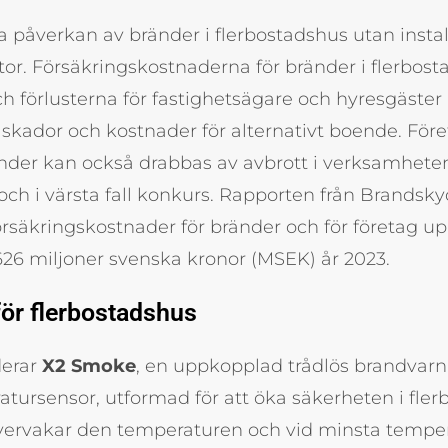
påverkan av bränder i flerbostadshus utan instal
or. Försäkringskostnaderna för bränder i flerbost
h förlusterna för fastighetsägare och hyresgäster
 skador och kostnader för alternativt boende. För
der kan också drabbas av avbrott i verksamheten, v
 och i värsta fall konkurs. Rapporten från Brands
 försäkringskostnader för bränder och för företag u
 626 miljoner svenska kronor (MSEK) år 2023.
ör flerbostadshus
derar
X2 Smoke
, en uppkopplad trådlös brandvar
tursensor, utformad för att öka säkerheten i fler
vervakar den temperaturen och vid minsta tempe