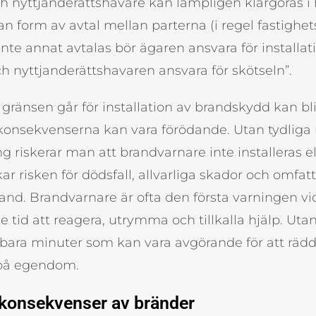
h nyttjanderättshavare kan lämpligen klargöras i
n form av avtal mellan parterna (i regel fastighe
nte annat avtalas bör ägaren ansvara för installat
h nyttjanderättshavaren ansvara för skötseln”.
r gränsen går för installation av brandskydd kan bl
onsekvenserna kan vara förödande. Utan tydliga ri
g riskerar man att brandvarnare inte installeras e
ökar risken för dödsfall, allvarliga skador och omfa
and. Brandvarnare är ofta den första varningen vi
e tid att reagera, utrymma och tillkalla hjälp. Ut
rbara minuter som kan vara avgörande för att rädd
 på egendom.
konsekvenser av bränder