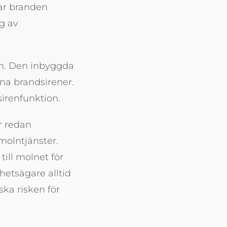
var branden
ng av
on. Den inbyggda
rna brandsirener.
sirenfunktion.
r redan
 molntjänster.
ill molnet för
hetsägare alltid
ska risken för