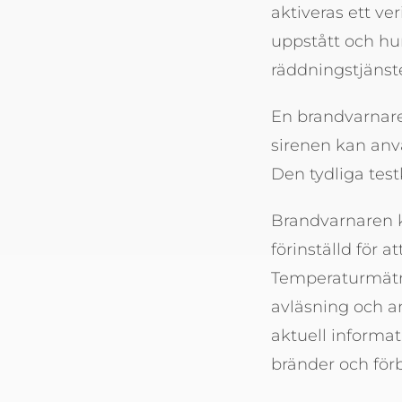
aktiveras ett ve
uppstått och hur
räddningstjänst
En brandvarnare
sirenen kan anvä
Den tydliga tes
Brandvarnaren k
förinställd för 
Temperaturmätni
avläsning och a
aktuell informat
bränder och förb