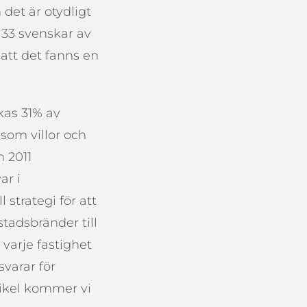
det är otydligt
 33 svenskar av
att det fanns en
kas 31% av
som villor och
h 2011
ar i
strategi för att
tadsbränder till
 varje fastighet
varar för
rtikel kommer vi