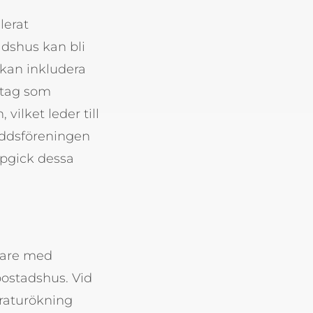
lerat
adshus kan bli
 kan inkludera
etag som
ilket leder till
kyddsföreningen
ppgick dessa
nare med
bostadshus. Vid
raturökning