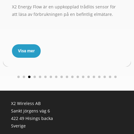
X2 Energy Flow är en uppkopplad trådlös sensor för
att läsa av förbrukningen på en befintlig elmätare.
Visa mer
X2 Wireless AB
Sankt jörgens väg 6
422 49 Hisings backa
Sverige