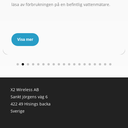
läsa av förbrukningen på en befintlig vattenmätare.
Visa mer
X2 Wireless AB
Sankt jörgens väg 6
422 49 Hisings backa
Sverige