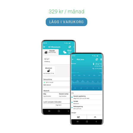
329
kr
/ månad
LÄGG I VARUKORG