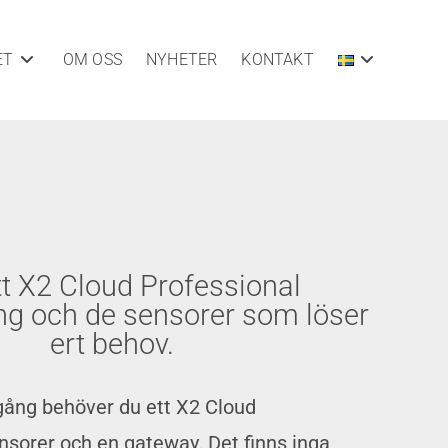
ET
OM OSS
NYHETER
KONTAKT
tt X2 Cloud Professional
 och de sensorer som löser
ert behov.
gång behöver du ett X2 Cloud
sorer och en gateway. Det finns inga